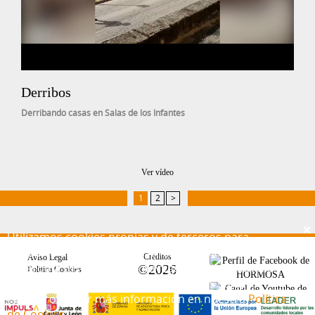
Derribos
Derribando casas en Salas de los Infantes
Ver vídeo
1
2
>
×
Utilizamos cookies propias y de terceros para
ofrecerte una mejor experiencia y servicio, de
Créditos
Aviso Legal
acuerdo a tus hábitos de navegación. Si continúas
©2026
Política Cookies
navegando, consideramos que aceptas su uso.
Puedes obtener más información en nuestra
Política
de Cookies